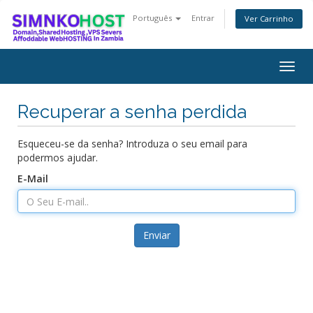
Português
Entrar
Ver Carrinho
Togg
navig
Recuperar a senha perdida
Esqueceu-se da senha? Introduza o seu email para
podermos ajudar.
E-Mail
Enviar